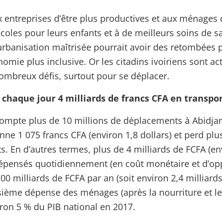
 entreprises d’être plus productives et aux ménages 
écoles pour leurs enfants et à de meilleurs soins de s
banisation maîtrisée pourrait avoir des retombées p
omie plus inclusive. Or les citadins ivoiriens sont a
ombreux défis, surtout pour se déplacer.
chaque jour 4 milliards de francs CFA en transpo
compte plus de 10 millions de déplacements à Abidj
e 1 075 francs CFA (environ 1,8 dollars) et perd plus
s. En d’autres termes, plus de 4 milliards de FCFA (en
dépensés quotidiennement (en coût monétaire et d’opp
200 milliards de FCFA par an (soit environ 2,4 milliards
isième dépense des ménages (après la nourriture et le
iron 5 % du PIB national en 2017.