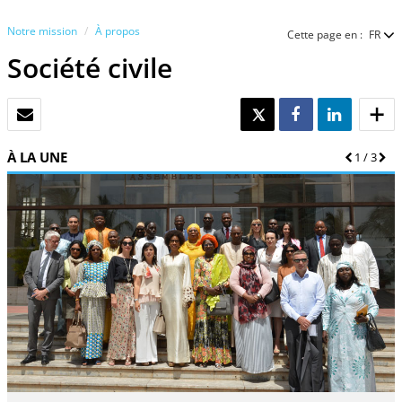
Notre mission
À propos
Cette page en :
FR
Société civile
EMAIL
TWEET
SHARE
SHARE
À LA UNE
Précéde
1
/
3
Suiv