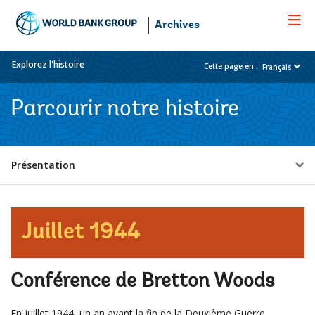
Skip
to
Archives
Main
Navigation
Explorez l'histoire
Cette page en :
Français
Parcourir notre histoire
Select
Présentation
a
EDS
Juillet 1944
Sub
Conférence de Bretton Woods
navigation
En juillet 1944, un an avant la fin de la Deuxième Guerre
selecting