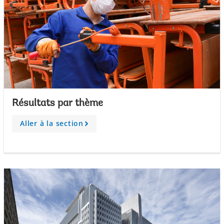
Résultats par thème
Aller à la section
A
r
r
o
w