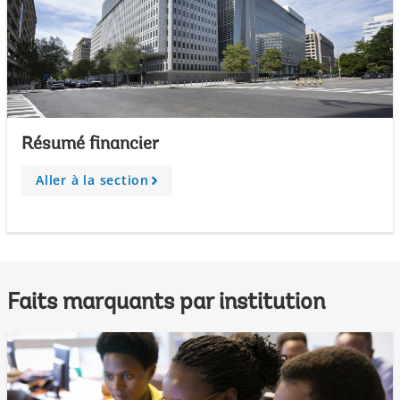
Résumé financier
Aller à la section
A
r
r
o
w
Faits marquants par institution