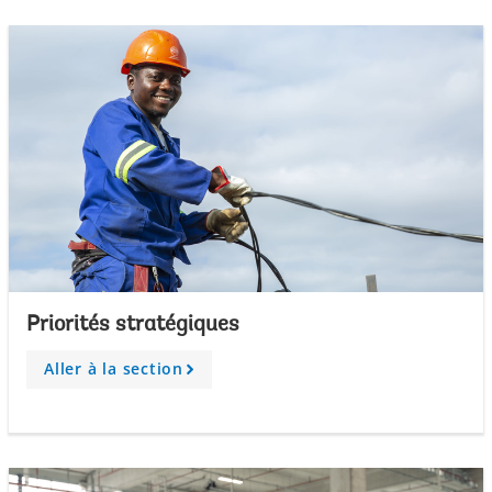
w
Priorités stratégiques
Aller à la section
A
r
r
o
w