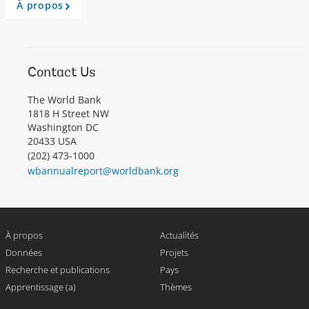
À propos
A
r
r
o
w
Contact Us
The World Bank
1818 H Street NW
Washington DC
20433 USA
(202) 473-1000
wbannualreport@worldbank.org
À propos
Actualités
Données
Projets
Recherche et publications
Pays
Apprentissage (a)
Thèmes