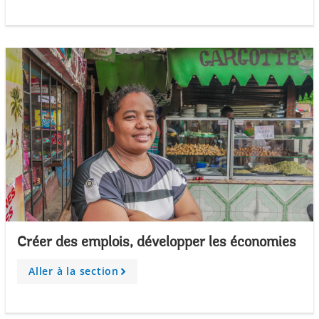
r
o
w
Créer des emplois, développer les économies
Aller à la section
A
r
r
o