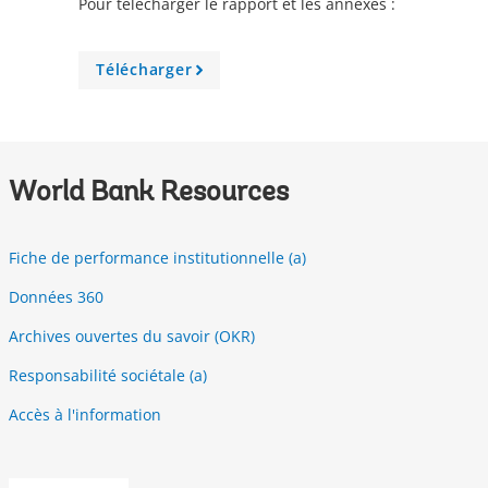
Pour télécharger le rapport et les annexes :
Télécharger
A
r
r
o
w
World Bank Resources
Fiche de performance institutionnelle (a)
Données 360
Archives ouvertes du savoir (OKR)
Responsabilité sociétale (a)
Accès à l'information