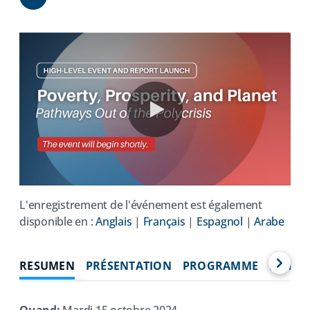
Share
0:00 / 87:46
L'enregistrement de l'événement est également
(opens
(opens
(opens
(ope
disponible en :
Anglais
|
Français
|
Espagnol
|
Arabe
in
in
in
in
a
a
a
a
RESUMEN
PRÉSENTATION
PROGRAMME
INTER
new
new
new
new
tab)
tab)
tab)
tab)
Quand:
Mardi 15 octobre 2024