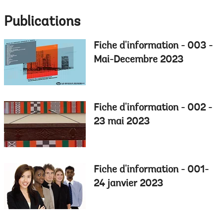
option,
a
leaving
Publications
this
EDS
page
Fiche d'information - 003 -
Sub
Mai-Decembre 2023
navigation
selecting
page
Fiche d'information - 002 -
option,
23 mai 2023
leaving
this
Fiche d'information - 001-
page
24 janvier 2023