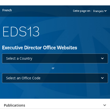
French
Cette page en :
Français
EDS13
Executive Director Office Websites
Select
Select a Country
a
or
Country
Select
selecting
Select an Office Code
an
option,
Office
leaving
Code
this
selecting
Select
page
Publications