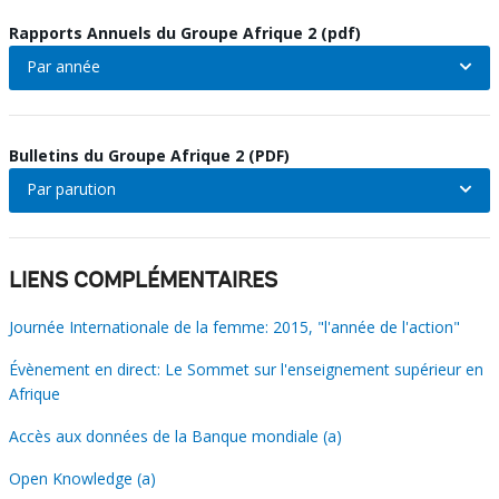
Rapports Annuels du Groupe Afrique 2 (pdf)
On
Par année
Par
selection,
année
leaving
Bulletins du Groupe Afrique 2 (PDF)
On
Par parution
this
Par
selection,
page
parution
leaving
LIENS COMPLÉMENTAIRES
On
this
Journée Internationale de la femme: 2015, "l'année de l'action"
selection,
page
Évènement en direct: Le Sommet sur l'enseignement supérieur en
leaving
Afrique
this
Accès aux données de la Banque mondiale (a)
Open Knowledge (a)
page