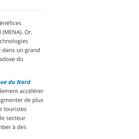
énéfices
 (MENA). Or,
echnologies
e dans un grand
radoxe du
que du Nord
lement accélérer
augmenter de plus
e touristes
le secteur
mber à des