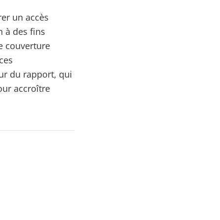
urer un accès
n à des fins
e couverture
ices
ur du rapport, qui
ur accroître