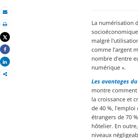
Email
La numérisation 
Imprimer
socioéconomiques
Tweet
malgré l’utilisati
comme l’argent mo
Share
nombre d'entre eu
Share
numérique ».
Les avantages du
montre comment l
la croissance et 
de 40 %, l’emploi
étrangers de 70 %
hôtelier. En outr
niveaux négligeabl