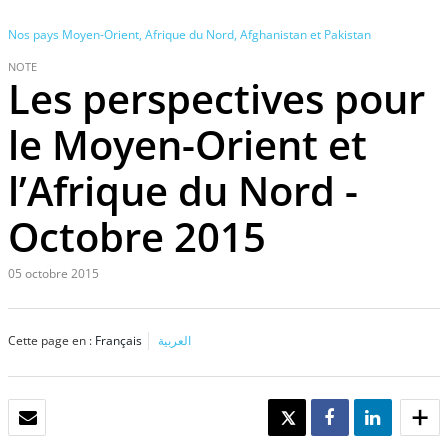
Nos pays
Moyen-Orient, Afrique du Nord, Afghanistan et Pakistan
NOTE
Les perspectives pour
le Moyen-Orient et
l’Afrique du Nord -
Octobre 2015
05 octobre 2015
Cette page en :
Français
العربية
EMAIL
TWEET
SHARE
SHARE