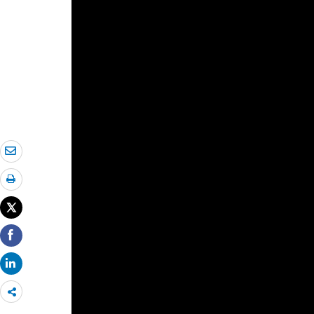
Share
more