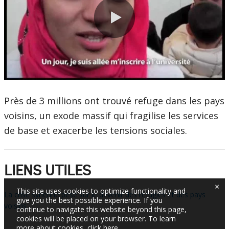
0:00 / 3:39
Près de 3 millions ont trouvé refuge dans les pays
voisins, un exode massif qui fragilise les services
de base et exacerbe les tensions sociales.
LIENS UTILES
×
This site uses cookies to optimize functionality and
La crise syrienne pèse sur le devenir des réfugiés et des pays
give you the best possible experience. If you
voisins
continue to navigate this website beyond this page,
cookies will be placed on your browser. To learn
more about cookies,
click here
.