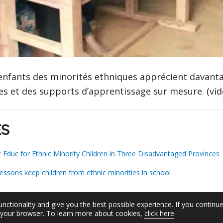
enfants des minorités ethniques apprécient davantag
es et des supports d’apprentissage sur mesure. (vid
ES
c Educ for Ethnic Minority Children in Three Disadvantaged Provinces
essons keep children from ethnic minorities in school
unctionality and give you the best possible experience. If you continu
n your browser. To learn more about cookies,
click here
.