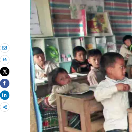
Share
more