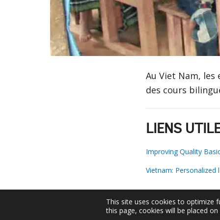
Au Viet Nam, les 
des cours bilingu
LIENS UTIL
Improving Quality Basi
Vietnam: Personalized l
This site uses cookies to optimize f
this page, cookies will be placed o