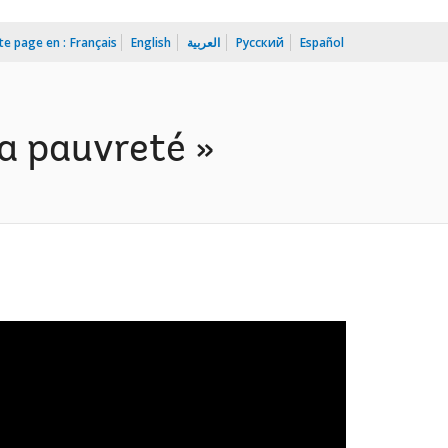
te page en :
Français
English
العربية
Русский
Español
la pauvreté »