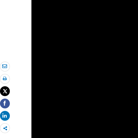
Share
more