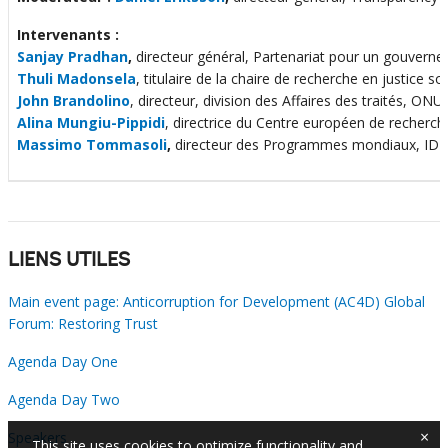
Intervenants :
Sanjay Pradhan
,
directeur général, Partenariat pour un gouvern
Thuli Madonsela
, titulaire de la chaire de recherche en justice s
John Brandolino
, directeur, division des Affaires des traités, ON
Alina Mungiu-Pippidi
, directrice du Centre européen de recherche 
Massimo Tommasoli
,
directeur des Programmes mondiaux, IDEA
LIENS UTILES
Main event page: Anticorruption for Development (AC4D) Global
Forum: Restoring Trust
Agenda Day One
Agenda Day Two
×
Speakers
This site uses cookies to optimize functionality and