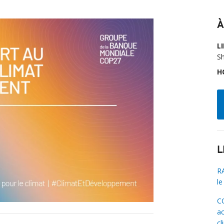
À
LI
Sh
H
L
RA
le
C
ac
cl