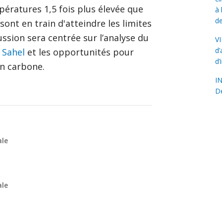
ratures 1,5 fois plus élevée que
à 
d
ont en train d'atteindre les limites
ussion sera centrée sur l’analyse du
VI
d’
 Sahel
et les opportunités pour
d’
en carbone.
IN
D
ale
ale