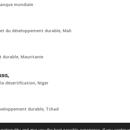
 Banque mondiale
t et du développement durable, Mali
t durable, Mauritanie
ssa,
la désertification, Niger
développement durable, Tchad
unctionality and give you the best possible experience. If you continu