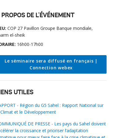
 PROPOS DE L'ÉVÉNEMENT
EU:
COP 27 Pavillon Groupe Banque mondiale,
arm el-sheik
ORAIRE:
16h00-17h00
Le séminaire sera diffusé en français |
Connection webex
IENS UTILES
PPORT - Région du G5 Sahel : Rapport National sur
 Climat et le Développement
OMMUNIQUÉ DE PRESSE - Les pays du Sahel doivent
célérer la croissance et prioriser l’adaptation
imatique pour mieux faire face à la crise climatique et