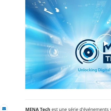
c
l
i
c
MENA Tech
est une série d'événements 