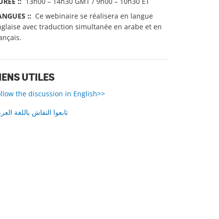
URÉE ::
13h00 – 14h30 GMT / 9h00 – 10h30 ET
ANGUES ::
Ce webinaire se réalisera en langue
glaise avec traduction simultanée en arabe et en
ançais.
IENS UTILES
llow the discussion in English>>
تابعوا النقاش باللغة العرب