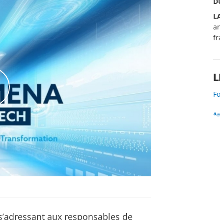
D
L
an
fr
L
Fo
ية
k
s’adressant aux responsables de