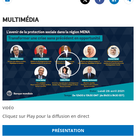
Share
Email
Share
MULTIMÉDIA
c
l
i
c
k
VIDÉO
Cliquez sur Play pour la diffusion en direct
PRÉSENTATION