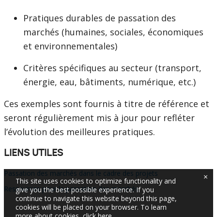
Pratiques durables de passation des
marchés (humaines, sociales, économiques
et environnementales)
Critères spécifiques au secteur (transport,
énergie, eau, bâtiments, numérique, etc.)
Ces exemples sont fournis à titre de référence et
seront régulièrement mis à jour pour refléter
l’évolution des meilleures pratiques.
LIENS UTILES
Passation des marchés dans le cadre des projets
×
This site uses cookies to optimize functionality and
Ressources pour la passation des marchés
give you the best possible experience. If you
continue to navigate this website beyond this page,
cookies will be placed on your browser. To learn
more about cookies,
click here
.